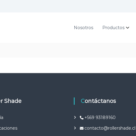
Nosotros
Productos
ler Shade
Contáctanos
ía
+569 93189160
icaciones
contacto@rollershade.cl