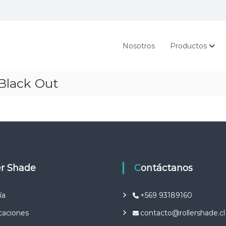
Nosotros
Productos
 Black Out
ler Shade
Contáctanos
ía
+569 93189160
icaciones
contacto@rollershade.cl