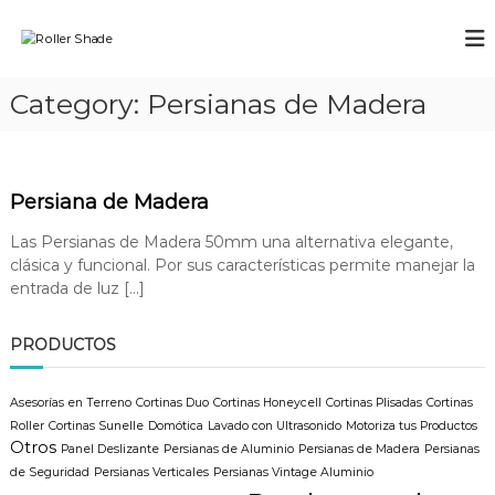
S
a
R
E
l
x
o
p
t
l
Category:
Persianas de Madera
e
a
l
r
r
t
e
a
o
r
l
s
c
S
e
Persiana de Madera
n
o
h
C
n
Las Persianas de Madera 50mm una alternativa elegante,
a
o
t
clásica y funcional. Por sus características permite manejar la
d
r
e
entrada de luz […]
t
e
n
i
i
n
PRODUCTOS
a
d
s
o
R
Asesorías en Terreno
Cortinas Duo
Cortinas Honeycell
Cortinas Plisadas
Cortinas
o
Roller
Cortinas Sunelle
Domótica
Lavado con Ultrasonido
Motoriza tus Productos
l
Otros
Panel Deslizante
Persianas de Aluminio
Persianas de Madera
Persianas
l
de Seguridad
Persianas Verticales
Persianas Vintage Aluminio
e
r