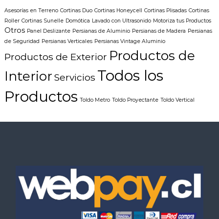
v
Asesorías en Terreno
Cortinas Duo
Cortinas Honeycell
Cortinas Plisadas
Cortinas
Roller
Cortinas Sunelle
Domótica
Lavado con Ultrasonido
Motoriza tus Productos
e
Otros
Panel Deslizante
Persianas de Aluminio
Persianas de Madera
Persianas
de Seguridad
Persianas Verticales
Persianas Vintage Aluminio
g
Productos de
Productos de Exterior
a
Todos los
Interior
Servicios
c
Productos
Toldo Metro
Toldo Proyectante
Toldo Vertical
i
ó
n
d
e