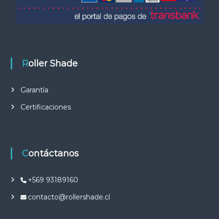
e
n
t
Roller Shade
r
Garantía
a
Certificaciones
d
a
Contáctanos
s
+569 93189160
contacto@rollershade.cl